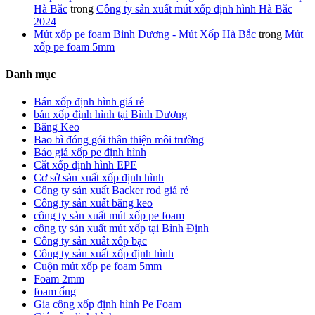
Hà Bắc
trong
Công ty sản xuất mút xốp định hình Hà Bắc
2024
Mút xốp pe foam Bình Dương - Mút Xốp Hà Bắc
trong
Mút
xốp pe foam 5mm
Danh mục
Bán xốp định hình giá rẻ
bán xốp định hình tại Bình Dương
Băng Keo
Bao bì đóng gói thân thiện môi trường
Báo giá xốp pe định hình
Cắt xốp định hình EPE
Cơ sở sản xuất xốp định hình
Công ty sản xuất Backer rod giá rẻ
Công ty sản xuất băng keo
công ty sản xuất mút xốp pe foam
công ty sản xuất mút xốp tại Bình Định
Công ty sản xuât xốp bạc
Công ty sản xuất xốp định hình
Cuộn mút xốp pe foam 5mm
Foam 2mm
foam ống
Gia công xốp định hình Pe Foam