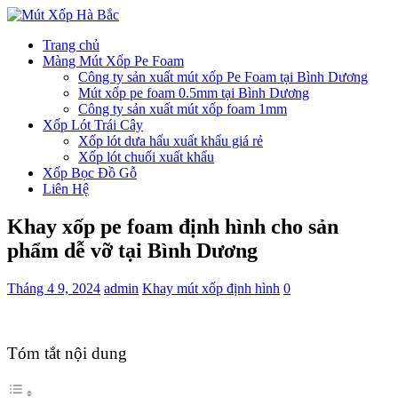
Trang chủ
Màng Mút Xốp Pe Foam
Công ty sản xuất mút xốp Pe Foam tại Bình Dương
Mút xốp pe foam 0.5mm tại Bình Dương
Công ty sản xuất mút xốp foam 1mm
Xốp Lót Trái Cây
Xốp lót dưa hấu xuất khẩu giá rẻ
Xốp lót chuối xuất khẩu
Xốp Bọc Đồ Gỗ
Liên Hệ
Khay xốp pe foam định hình cho sản
phẩm dễ vỡ tại Bình Dương
Tháng 4 9, 2024
admin
Khay mút xốp định hình
0
Tóm tắt nội dung