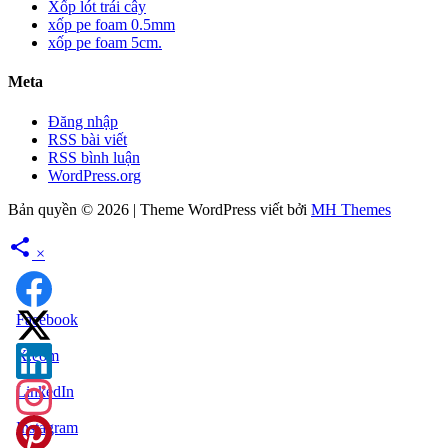
Xốp lót trái cây
xốp pe foam 0.5mm
xốp pe foam 5cm.
Meta
Đăng nhập
RSS bài viết
RSS bình luận
WordPress.org
Bản quyền © 2026 | Theme WordPress viết bởi
MH Themes
×
Facebook
X.com
LinkedIn
Instagram