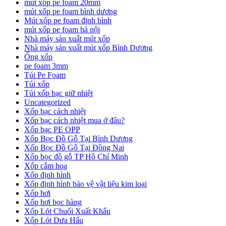
mút xốp pe foam 20mm
mút xốp pe foam bình dương
Mút xốp pe foam định hình
mút xốp pe foam hà nội
Nhà máy sản xuất mút xốp
Nhà máy sản xuất mút xốp Bình Dương
Ống xốp
pe foam 3mm
Túi Pe Foam
Túi xốp
Túi xốp bạc giữ nhiệt
Uncategorized
Xốp bạc cách nhiệt
Xốp bạc cách nhiệt mua ở đâu?
Xốp bạc PE OPP
Xốp Bọc Đồ Gỗ Tại Bình Dương
Xốp Bọc Đồ Gỗ Tại Đồng Nai
Xốp bọc đồ gỗ TP Hồ Chí Minh
Xốp cắm hoa
Xốp định hình
Xốp định hình bảo vệ vật liệu kim loại
Xốp hơi
Xốp hơi bọc hàng
Xốp Lót Chuối Xuất Khẩu
Xốp Lót Dưa Hấu