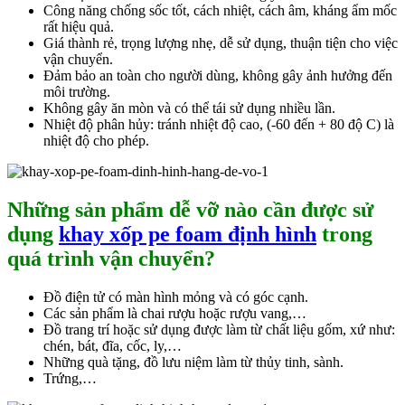
Công năng chống sốc tốt, cách nhiệt, cách âm, kháng ẩm mốc
rất hiệu quả.
Giá thành rẻ, trọng lượng nhẹ, dễ sử dụng, thuận tiện cho việc
vận chuyển.
Đảm bảo an toàn cho người dùng, không gây ảnh hưởng đến
môi trường.
Không gây ăn mòn và có thể tái sử dụng nhiều lần.
Nhiệt độ phân hủy: tránh nhiệt độ cao, (-60 đến + 80 độ C) là
nhiệt độ cho phép.
Những sản phẩm dễ vỡ nào cần được sử
dụng
khay xốp pe foam định hình
trong
quá trình vận chuyển?
Đồ điện tử có màn hình mỏng và có góc cạnh.
Các sản phẩm là chai rượu hoặc rượu vang,…
Đồ trang trí hoặc sử dụng được làm từ chất liệu gốm, xứ như:
chén, bát, đĩa, cốc, ly,…
Những quà tặng, đồ lưu niệm làm từ thủy tinh, sành.
Trứng,…