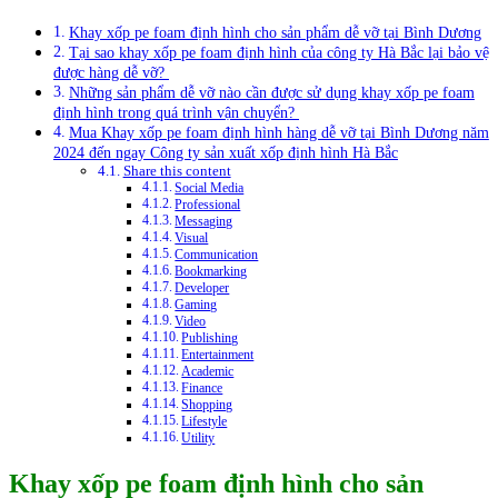
Khay xốp pe foam định hình cho sản phẩm dễ vỡ tại Bình Dương
Tại sao khay xốp pe foam định hình của công ty Hà Bắc lại bảo vệ
được hàng dễ vỡ?
Những sản phẩm dễ vỡ nào cần được sử dụng khay xốp pe foam
định hình trong quá trình vận chuyển?
Mua Khay xốp pe foam định hình hàng dễ vỡ tại Bình Dương năm
2024 đến ngay Công ty sản xuất xốp định hình Hà Bắc
Share this content
Social Media
Professional
Messaging
Visual
Communication
Bookmarking
Developer
Gaming
Video
Publishing
Entertainment
Academic
Finance
Shopping
Lifestyle
Utility
Khay xốp pe foam định hình cho sản