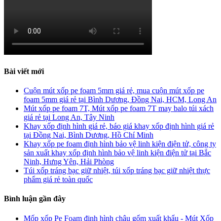
Bài viết mới
Cuộn mút xốp pe foam 5mm giá rẻ, mua cuộn mút xốp pe
foam 5mm giá rẻ tại Bình Dương, Đồng Nai, HCM, Long An
Mút xốp pe foam 7T, Mút xốp pe foam 7T may balo túi xách
giá rẻ tại Long An, Tây Ninh
Khay xốp định hình giá rẻ, báo giá khay xốp định hình giá rẻ
tại Đồng Nai, Bình Dương, Hồ Chí Minh
Khay xốp pe foam định hình bảo vệ linh kiện điện tử, công ty
sản xuất khay xốp định hình bảo vệ linh kiện điện tử tại Bắc
Ninh, Hưng Yên, Hải Phòng
Túi xốp tráng bạc giữ nhiệt, túi xốp tráng bạc giữ nhiệt thực
phẩm giá rẻ toàn quốc
Bình luận gần đây
Mốp xốp Pe Foam định hình chậu gốm xuất khẩu - Mút Xốp