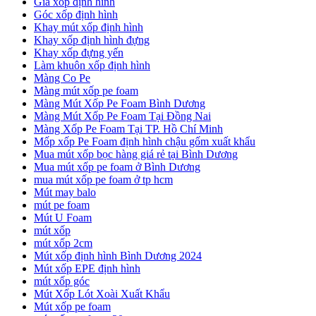
Giá xốp định hình
Góc xốp định hình
Khay mút xốp định hình
Khay xốp định hình đựng
Khay xốp đựng yến
Làm khuôn xốp định hình
Màng Co Pe
Màng mút xốp pe foam
Màng Mút Xốp Pe Foam Bình Dương
Màng Mút Xốp Pe Foam Tại Đồng Nai
Màng Xốp Pe Foam Tại TP. Hồ Chí Minh
Mốp xốp Pe Foam định hình chậu gốm xuất khẩu
Mua mút xốp bọc hàng giá rẻ tại Bình Dương
Mua mút xốp pe foam ở Bình Dương
mua mút xốp pe foam ở tp hcm
Mút may balo
mút pe foam
Mút U Foam
mút xốp
mút xốp 2cm
Mút xốp định hình Bình Dương 2024
Mút xốp EPE định hình
mút xốp góc
Mút Xốp Lót Xoài Xuất Khẩu
Mút xốp pe foam