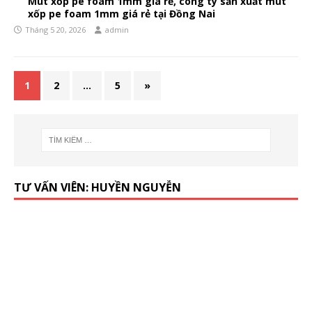
Mút xốp pe foam 1mm giá rẻ, công ty sản xuất mút
xốp pe foam 1mm giá rẻ tại Đồng Nai
Tháng 5 20, 2026
admin
1
2
…
5
»
TƯ VẤN VIÊN: HUYỀN NGUYỄN