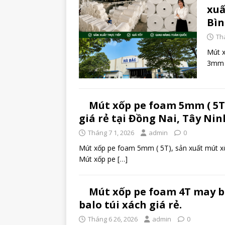
xuấ
Bìn
Th
Mút x
3mm g
Mút xốp pe foam 5mm ( 5T
giá rẻ tại Đồng Nai, Tây Ni
Tháng 7 1, 2026
admin
0
Mút xốp pe foam 5mm ( 5T), sản xuất mút x
Mút xốp pe
[…]
Mút xốp pe foam 4T may b
balo túi xách giá rẻ.
Tháng 6 26, 2026
admin
0