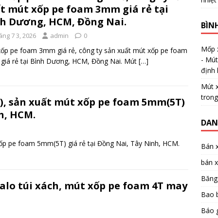
t mút xốp pe foam 3mm giá rẻ tại
h Dương, HCM, Đồng Nai.
BÌN
áng 7 3, 2026
admin
0
Mốp 
ốp pe foam 3mm giá rẻ, công ty sản xuất mút xốp pe foam
- Mú
iá rẻ tại Bình Dương, HCM, Đồng Nai. Mút
[…]
định 
Mút 
tron
), sản xuất mút xốp pe foam 5mm(5T)
nh, HCM.
DAN
ốp pe foam 5mm(5T) giá rẻ tại Đồng Nai, Tây Ninh, HCM.
Bán x
bán x
Băng
alo túi xách, mút xốp pe foam 4T may
Bao b
Báo g