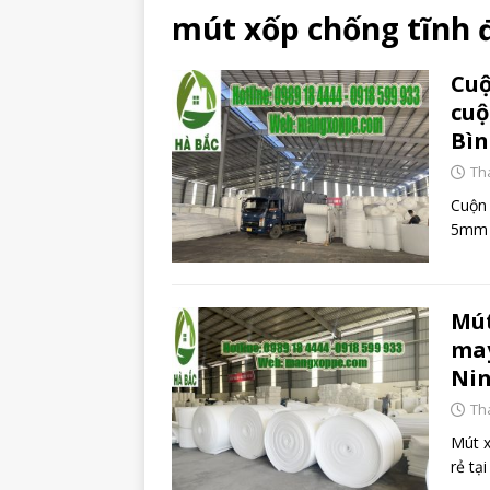
mút xốp chống tĩnh 
Cuộ
cuộ
Bìn
Th
Cuộn
5mm g
Mút
may
Ni
Th
Mút x
rẻ tạ