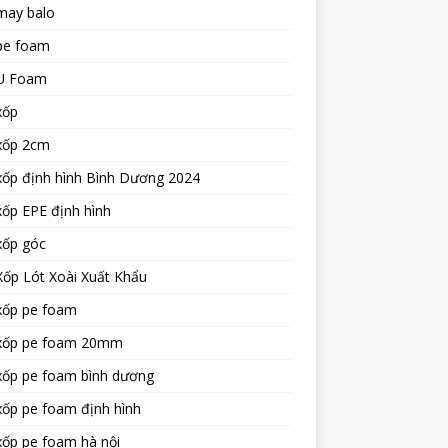
may balo
pe foam
U Foam
xốp
xốp 2cm
xốp định hình Bình Dương 2024
ốp EPE định hình
xốp góc
ốp Lót Xoài Xuất Khẩu
xốp pe foam
xốp pe foam 20mm
xốp pe foam bình dương
ốp pe foam định hình
xốp pe foam hà nội