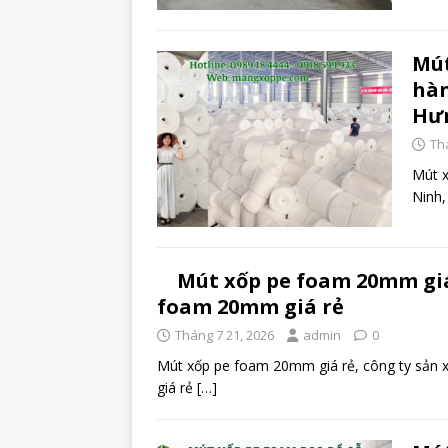
Mút
hàn
Hưn
Th
Mút 
Ninh,
Mút xốp pe foam 20mm giá 
foam 20mm giá rẻ
Tháng 7 21, 2026
admin
0
Mút xốp pe foam 20mm giá rẻ, công ty sản
giá rẻ
[…]