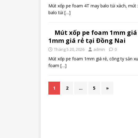
Mút xốp pe foam 4T may balo túi xách, mút 
balo túi
[…]
Mút xốp pe foam 1mm giá 
1mm giá rẻ tại Đồng Nai
Tháng 5 20, 2026
admin
0
Mút xốp pe foam 1mm giá rẻ, công ty sản x
foam
[…]
1
2
…
5
»