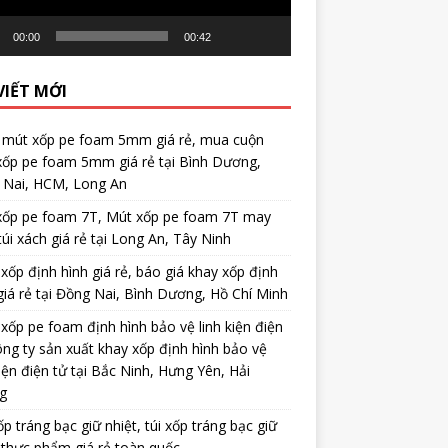
00:00
00:42
VIẾT MỚI
 mút xốp pe foam 5mm giá rẻ, mua cuộn
xốp pe foam 5mm giá rẻ tại Bình Dương,
 Nai, HCM, Long An
xốp pe foam 7T, Mút xốp pe foam 7T may
túi xách giá rẻ tại Long An, Tây Ninh
xốp định hình giá rẻ, báo giá khay xốp định
giá rẻ tại Đồng Nai, Bình Dương, Hồ Chí Minh
xốp pe foam định hình bảo vệ linh kiện điện
ông ty sản xuất khay xốp định hình bảo vệ
kiện điện tử tại Bắc Ninh, Hưng Yên, Hải
g
ốp tráng bạc giữ nhiệt, túi xốp tráng bạc giữ
 thực phẩm giá rẻ toàn quốc