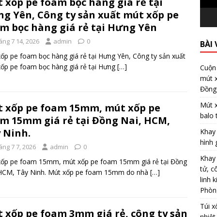
 xốp pe foam bọc hàng giá rẻ tại
g Yên, Công ty sản xuất mút xốp pe
m bọc hàng giá rẻ tại Hưng Yên
áng 7 14, 2026
admin
0
BÀI 
ốp pe foam bọc hàng giá rẻ tại Hưng Yên, Công ty sản xuất
ốp pe foam bọc hàng giá rẻ tại Hưng
[…]
Cuộn
mút 
Đồng
Mút 
 xốp pe foam 15mm, mút xốp pe
balo 
m 15mm giá rẻ tại Đồng Nai, HCM,
 Ninh.
Khay 
hình 
áng 7 7, 2026
admin
0
Khay 
xốp pe foam 15mm, mút xốp pe foam 15mm giá rẻ tại Đồng
tử, c
 HCM, Tây Ninh. Mút xốp pe foam 15mm do nhà
[…]
linh 
Phòn
Túi x
 xốp pe foam 3mm giá rẻ, công ty sản
nhiệt