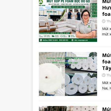
Mút
Hưn
foa
Th
Mút x
mút x
Mút
foa
Tây
Th
Mút 
Nai,
Mút