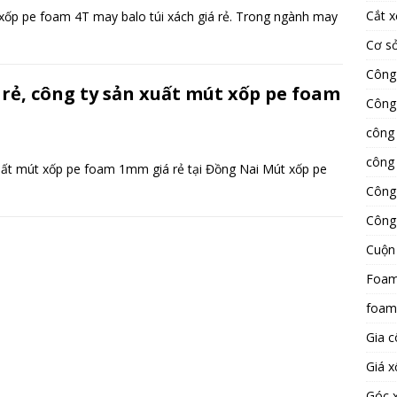
Cắt x
xốp pe foam 4T may balo túi xách giá rẻ. Trong ngành may
Cơ sở
Công 
rẻ, công ty sản xuất mút xốp pe foam
Công 
công 
công 
uất mút xốp pe foam 1mm giá rẻ tại Đồng Nai Mút xốp pe
Công 
Công 
Cuộn
Foa
foam
Gia c
Giá x
Góc x