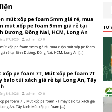
điện
n mút xốp pe foam 5mm giá rẻ, mua
n mút xốp pe foam 5mm giá rẻ tại
TƯ 
h Dương, Đồng Nai, HCM, Long An
áng 8 7, 2026
admin
0
 mút xốp pe foam 5mm giá rẻ, mua cuộn mút xốp pe foam
iá rẻ tại Bình Dương, Đồng Nai, HCM, Long An
[…]
 xốp pe foam 7T, Mút xốp pe foam 7T
 balo túi xách giá rẻ tại Long An, Tây
nh
áng 8 4, 2026
admin
0
ốp pe foam 7T, Mút xốp pe foam 7T may balo túi xách giá
i Long An, Tây Ninh Mút xốp pe foam
[…]